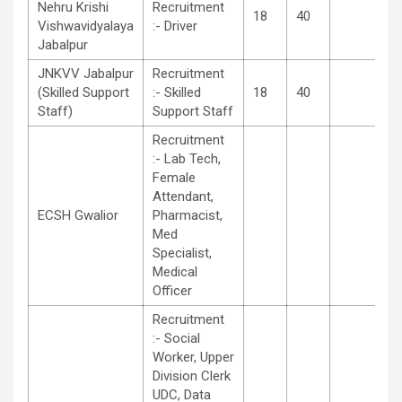
Nehru Krishi
Recruitment
18
40
Vishwavidyalaya
:- Driver
Jabalpur
JNKVV Jabalpur
Recruitment
(Skilled Support
:- Skilled
18
40
Staff)
Support Staff
Recruitment
:- Lab Tech,
Female
Attendant,
ECSH Gwalior
Pharmacist,
Med
Specialist,
Medical
Officer
Recruitment
:- Social
Worker, Upper
Division Clerk
UDC, Data