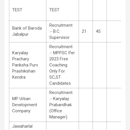
TEST
TEST
Recruitment
Bank of Baroda
:- B.C.
21
45
Jabalpur
Supervisor
Recruitment
Karyalay
:- MPPSC Per
Prachary
2023 Free
Pariksha Purv
Coaching
Prashikshan
Only For
Kendra
SC,ST
Candidates
Recruitment
MP Urban
:- Karyalay
Development
Prabandhak
Company
(Office
Manager)
Jawaharlal