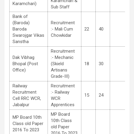
Karamchari &
Karamchari)
Sub Staff
Bank of
(Baroda)
Recruitment
Baroda
:- Mali Cum
22
40
Swarojgar Vikas
Chowkidar
Sanstha
Recruitment
Dak Vibhag
:- Mechanic
Bhopal (Post
(Skield
18
30
Office)
Artisans
Grade-III)
Railway
Recruitment
Recruitment
:- Railway
15
24
Cell RRC WCR,
WCR
Jabalpur
Apprentices
MP Board
MP Board 10th
10th Class
Class old Paper
old Paper
2016 To 2023
2016 To 2023