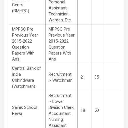
Personal
Centre
Assistant,
(BMHRC)
Technician,
Warden, Etc.
MPPSC Pre
MPPSC Pre
Previous Year
Previous Year
2015-2022
2015-2022
Question
Question
Papers With
Papers With
Ans
Ans
Central Bank of
India
Recruitment
21
35
Chhindwara
:- Watchman
(Watchman)
Recruitment
:- Lower
Sainik School
Division Clerk,
18
50
Rewa
Accountant,
Nursing
Assistant