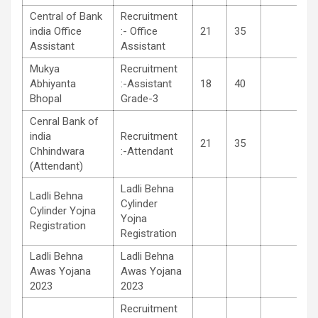
Central of Bank
Recruitment
india Office
:- Office
21
35
Assistant
Assistant
Mukya
Recruitment
Abhiyanta
:-Assistant
18
40
Bhopal
Grade-3
Cenral Bank of
india
Recruitment
21
35
Chhindwara
:-Attendant
(Attendant)
Ladli Behna
Ladli Behna
Cylinder
Cylinder Yojna
Yojna
Registration
Registration
Ladli Behna
Ladli Behna
Awas Yojana
Awas Yojana
2023
2023
Recruitment