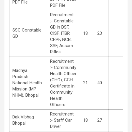
PDF File
PDF File
Recruitment
:- Constable
GD in BSF,
SSC Constable
CISF, ITBP,
18
23
GD
CRPF, NCB,
SSF, Assam
Rifles
Recruitment
:- Community
Madhya
Health Officer
Pradesh
(CHO), CCH
National Health
21
40
Certificate in
Mission (MP
Community
NHM), Bhopal
Health
Officers
Recruitment
Dak Vibhag
:- Staff Car
18
27
Bhopal
Driver