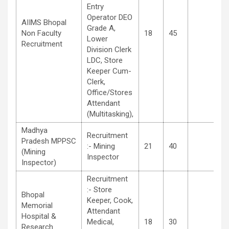
Entry
Operator DEO
AIIMS Bhopal
Grade A,
Non Faculty
18
45
Lower
Recruitment
Division Clerk
LDC, Store
Keeper Cum-
Clerk,
Office/Stores
Attendant
(Multitasking),
Madhya
Recruitment
Pradesh MPPSC
:- Mining
21
40
(Mining
Inspector
Inspector)
Recruitment
:- Store
Bhopal
Keeper, Cook,
Memorial
Attendant
Hospital &
Medical,
18
30
Research